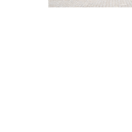
íba
Ouvidoria
Acesso à Informação
CoMu
Acessibilidade
Dad