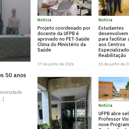
Notícia
Notícia
Projeto coordenado por
Estudantes
docente da UFPB é
desenvolvem 
aprovado no PET-Saúde
para facilitar
Clima do Ministério da
aos Centros
Saúde
Especializad
Reabilitação
17 de junho de 2026
10 de junho de 
os 50 anos
niversidade
…]
Notícia
UFPB abre se
Professor Vis
nove Program