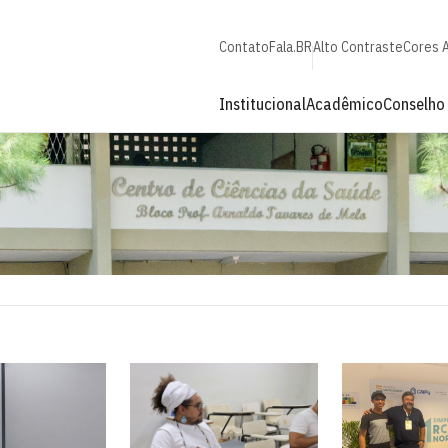
Contato
Fala.BR
Alto Contraste
Cores 
Institucional
Acadêmico
Conselho