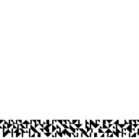
íba
Ouvidoria
Acesso à Informação
CoMu
Acessibilidade
Dad