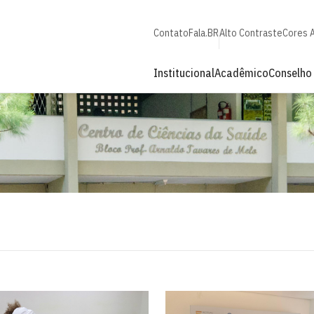
Contato
Fala.BR
Alto Contraste
Cores 
Institucional
Acadêmico
Conselho