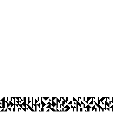
Centro de Ciências da Saúde - CCS
Cidade Universitária, João Pessoa - Para
CEP: 58.051-900
Telefone: +55 (83) 3216-7200
© 2026 Universidade Federal da Paraíba.