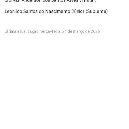
Giorvan Ânderson dos Santos Alves (Titular)
Leonildo Santos do Nascimento Júnior (Suplente)
Última atualização: terça-feira, 24 de março de 2026
Centro de Ciências da Saúde - CCS
Cidade Universitária, João Pessoa - Paraíba
CEP: 58.051-900
Telefone: +55 (83) 3216-7200