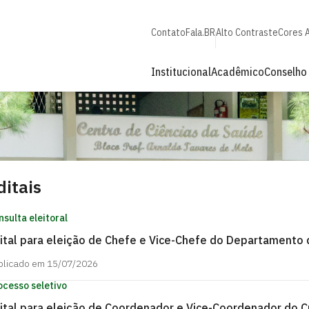
Contato
Fala.BR
Alto Contraste
Cores 
Institucional
Acadêmico
Conselho
ditais
nsulta eleitoral
ital para eleição de Chefe e Vice-Chefe do Departamento 
blicado em 15/07/2026
ocesso seletivo
ital para eleição de Coordenador e Vice-Coordenador do C