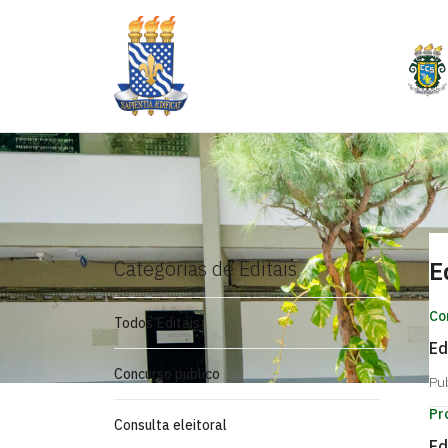
Categorias de Editais
E
Co
Todos Editais
Ed
Concurso público
Pu
Pr
Consulta eleitoral
Ed