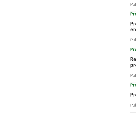
Pu
Pr
Pr
em
Pu
Pr
Re
pr
Pu
Pr
Pr
Pu