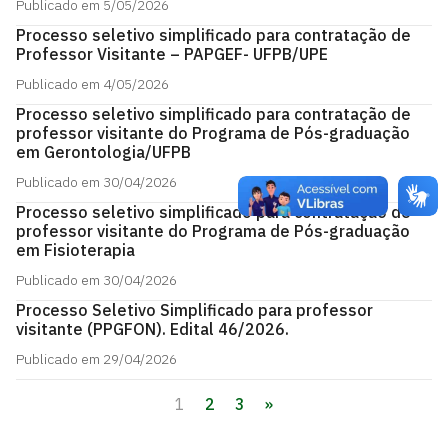
Publicado em 5/05/2026
Processo seletivo simplificado para contratação de
Professor Visitante – PAPGEF- UFPB/UPE
Publicado em 4/05/2026
Processo seletivo simplificado para contratação de
professor visitante do Programa de Pós-graduação
em Gerontologia/UFPB
Publicado em 30/04/2026
Processo seletivo simplificado para contratação de
professor visitante do Programa de Pós-graduação
em Fisioterapia
Publicado em 30/04/2026
Processo Seletivo Simplificado para professor
visitante (PPGFON). Edital 46/2026.
Publicado em 29/04/2026
1
2
3
»
Paginação
de
posts