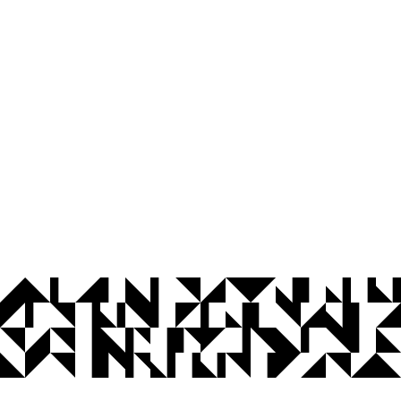
© 2026 Universidade Federal da Paraíba.
Ouvidoria
Acesso à Informação
CoMu
Acessibilidade
Dados Abertos UFPB
Privacidade e Proteção de Dados