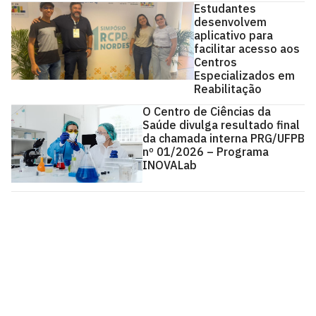
Estudantes
desenvolvem
aplicativo para
facilitar acesso aos
Centros
Especializados em
Reabilitação
O Centro de Ciências da
Saúde divulga resultado final
da chamada interna PRG/UFPB
nº 01/2026 – Programa
INOVALab
Centro de Ciências da Saúde - CCS
Cidade Universitária, João Pessoa - Paraíba
CEP: 58.051-900