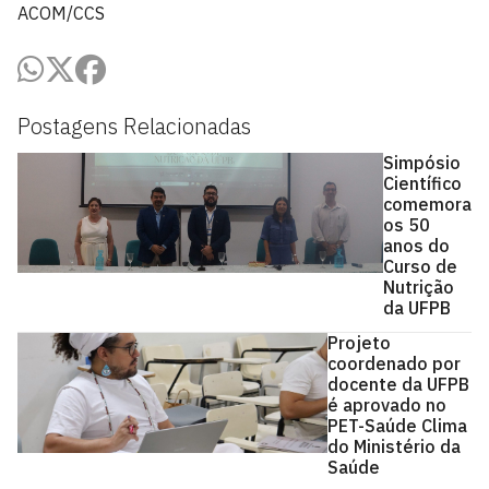
ACOM/CCS
Postagens Relacionadas
Simpósio
Científico
comemora
os 50
anos do
Curso de
Nutrição
da UFPB
Projeto
coordenado por
docente da UFPB
é aprovado no
PET-Saúde Clima
do Ministério da
Saúde