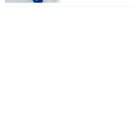
Centro de Ciências da Saúde - CCS
Cidade Universitária, João Pessoa - Paraíba
CEP: 58.051-900
Telefone: +55 (83) 3216-7200