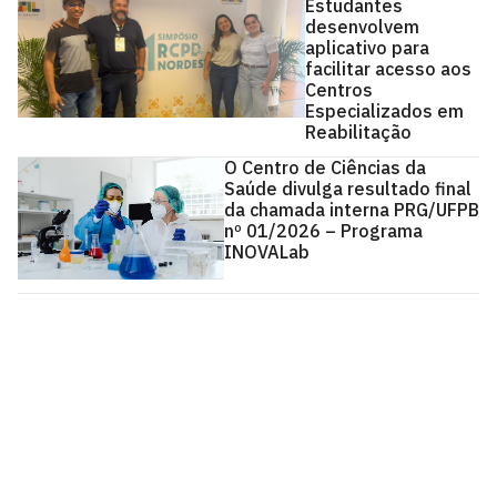
Estudantes
desenvolvem
aplicativo para
facilitar acesso aos
Centros
Especializados em
Reabilitação
O Centro de Ciências da
Saúde divulga resultado final
da chamada interna PRG/UFPB
nº 01/2026 – Programa
INOVALab
Centro de Ciências da Saúde - CCS
Cidade Universitária, João Pessoa - Paraíba
CEP: 58.051-900
Telefone: +55 (83) 3216-7200