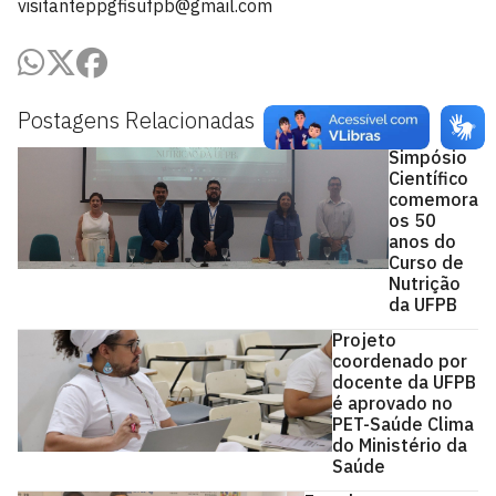
visitanteppgfisufpb@gmail.com
Postagens Relacionadas
Simpósio
Científico
comemora
os 50
anos do
Curso de
Nutrição
da UFPB
Projeto
coordenado por
docente da UFPB
é aprovado no
PET-Saúde Clima
do Ministério da
Saúde