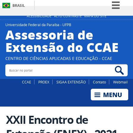
BRASIL
Simplifique!
ACESSIBILIDADE
ALTO CONTRASTE
MAPA DO SITE
Comunica BR
Universidade Federal da Paraíba - UFPB
Assessoria de
Participe
Extensão do CCAE
Acesso à informação
Legislação
CENTRO DE CIÊNCIAS APLICADAS E EDUCAÇÃO - CCAE
Canais
Buscar no portal
Bus
CCAE
PROEX
SIGAA EXTENSÃO
Contato
Webmail
XXII Encontro de