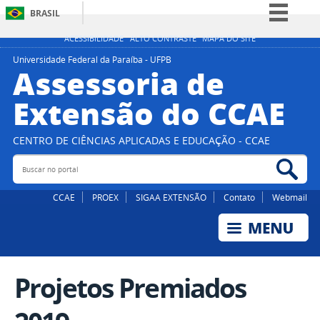
BRASIL
Simplifique!
ACESSIBILIDADE
ALTO CONTRASTE
MAPA DO SITE
Comunica BR
Universidade Federal da Paraíba - UFPB
Assessoria de
Participe
Extensão do CCAE
Acesso à informação
Legislação
CENTRO DE CIÊNCIAS APLICADAS E EDUCAÇÃO - CCAE
Canais
Buscar no portal
Bus
CCAE
PROEX
SIGAA EXTENSÃO
Contato
Webmail
Projetos Premiados