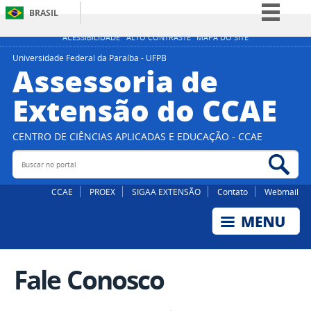
BRASIL
Simplifique!
ACESSIBILIDADE
ALTO CONTRASTE
MAPA DO SITE
Comunica BR
Universidade Federal da Paraíba - UFPB
Assessoria de
Participe
Extensão do CCAE
Acesso à informação
Legislação
CENTRO DE CIÊNCIAS APLICADAS E EDUCAÇÃO - CCAE
Canais
Buscar no portal
Bus
CCAE
PROEX
SIGAA EXTENSÃO
Contato
Webmail
Fale Conosco