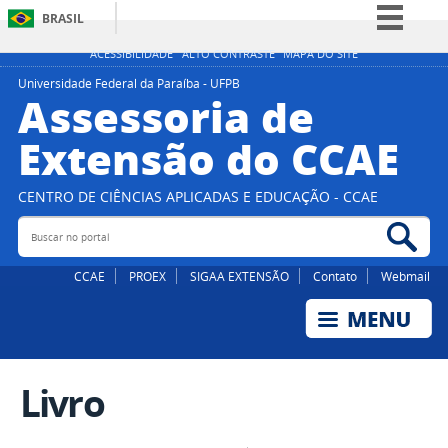
BRASIL
Simplifique!
ACESSIBILIDADE
ALTO CONTRASTE
MAPA DO SITE
Comunica BR
Universidade Federal da Paraíba - UFPB
Assessoria de
Participe
Extensão do CCAE
Acesso à informação
Legislação
CENTRO DE CIÊNCIAS APLICADAS E EDUCAÇÃO - CCAE
Canais
Buscar no portal
Bus
CCAE
PROEX
SIGAA EXTENSÃO
Contato
Webmail
Livro