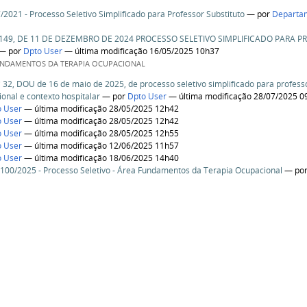
7/2021 - Processo Seletivo Simplificado para Professor Substituto
—
por
Departa
 149, DE 11 DE DEZEMBRO DE 2024 PROCESSO SELETIVO SIMPLIFICADO PARA 
—
por
Dpto User
— última modificação 16/05/2025 10h37
UNDAMENTOS DA TERAPIA OCUPACIONAL
º 32, DOU de 16 de maio de 2025, de processo seletivo simplificado para professo
ional e contexto hospitalar
—
por
Dpto User
— última modificação 28/07/2025 0
o User
— última modificação 28/05/2025 12h42
o User
— última modificação 28/05/2025 12h42
o User
— última modificação 28/05/2025 12h55
o User
— última modificação 12/06/2025 11h57
o User
— última modificação 18/06/2025 14h40
100/2025 - Processo Seletivo - Área Fundamentos da Terapia Ocupacional
—
po