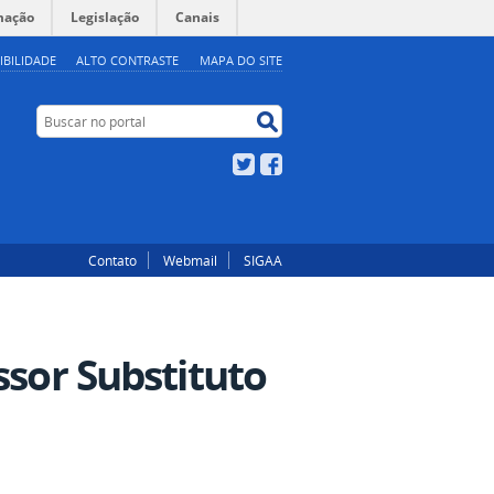
mação
Legislação
Canais
IBILIDADE
ALTO CONTRASTE
MAPA DO SITE
Buscar no portal
Buscar no portal
Twitter
Facebook
Contato
Webmail
SIGAA
ssor Substituto