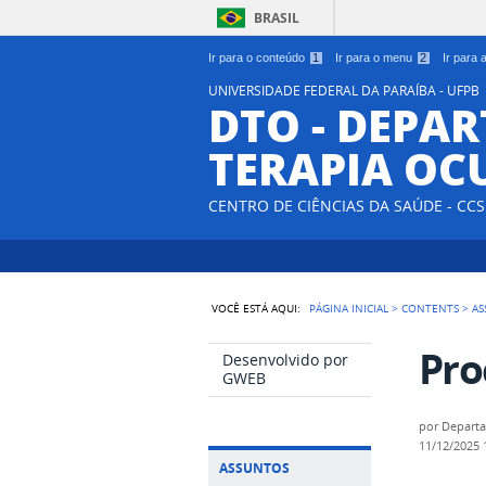
BRASIL
Ir para o conteúdo
1
Ir para o menu
2
Ir para
UNIVERSIDADE FEDERAL DA PARAÍBA - UFPB
DTO - DEPA
TERAPIA OC
CENTRO DE CIÊNCIAS DA SAÚDE - CCS
VOCÊ ESTÁ AQUI:
PÁGINA INICIAL
>
CONTENTS
>
AS
Pro
Desenvolvido por
GWEB
por
Depart
11/12/2025
ASSUNTOS