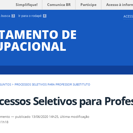
Simplifique!
Comunica BR
Participe
Acesso à infor
 a busca
3
Ir para o rodapé
4
ACESS
RTAMENTO DE
UPACIONAL
SUNTOS
>
PROCESSOS SELETIVOS PARA PROFESSOR SUBSTITUTO
cessos Seletivos para Profe
amento
—
publicado
13/06/2020 14h25,
última modificação
 11h18