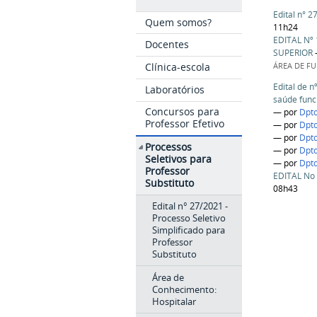
Edital n° 2
Quem somos?
11h24
EDITAL Nº
Docentes
SUPERIOR
Clínica-escola
ÁREA DE F
Edital de n
Laboratórios
saúde func
Concursos para
—
por
Dpt
Professor Efetivo
—
por
Dpt
—
por
Dpt
Processos
—
por
Dpt
Seletivos para
—
por
Dpt
Professor
EDITAL No 
Substituto
08h43
Edital n° 27/2021 -
Processo Seletivo
Simplificado para
Professor
Substituto
Área de
Conhecimento:
Hospitalar