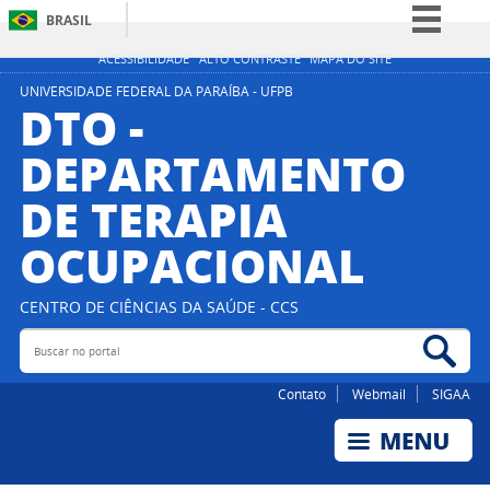
BRASIL
Simplifique!
ACESSIBILIDADE
ALTO CONTRASTE
MAPA DO SITE
Comunica BR
UNIVERSIDADE FEDERAL DA PARAÍBA - UFPB
DTO -
Participe
DEPARTAMENTO
Acesso à informação
DE TERAPIA
Legislação
Canais
OCUPACIONAL
CENTRO DE CIÊNCIAS DA SAÚDE - CCS
Buscar no portal
Bus
Contato
Webmail
SIGAA