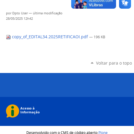
por
Dpto User
—
última modificação
28/05/2025 12h42
copy_of_EDITAL34.2025RETIFICAOI.pdf
— 196 KB
Voltar para o topo
Desenvolvido com o CMS de código aberto
Plone