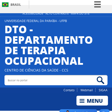
BRASIL
Simplifique!
ACESSIBILIDADE
ALTO CONTRASTE
MAPA DO SITE
Comunica BR
UNIVERSIDADE FEDERAL DA PARAÍBA - UFPB
DTO -
Participe
DEPARTAMENTO
Acesso à informação
DE TERAPIA
Legislação
Canais
OCUPACIONAL
CENTRO DE CIÊNCIAS DA SAÚDE - CCS
Buscar no portal
Bus
Contato
Webmail
SIGAA