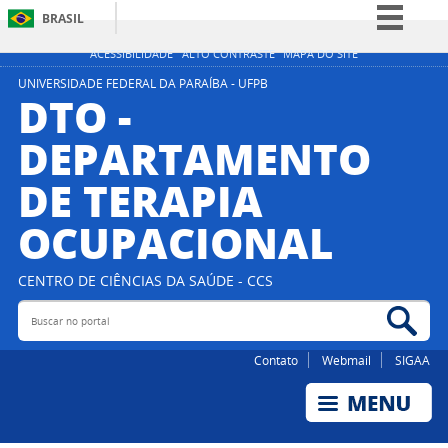
BRASIL
Simplifique!
ACESSIBILIDADE
ALTO CONTRASTE
MAPA DO SITE
Comunica BR
UNIVERSIDADE FEDERAL DA PARAÍBA - UFPB
DTO -
Participe
DEPARTAMENTO
Acesso à informação
DE TERAPIA
Legislação
Canais
OCUPACIONAL
CENTRO DE CIÊNCIAS DA SAÚDE - CCS
Buscar no portal
Bus
Contato
Webmail
SIGAA