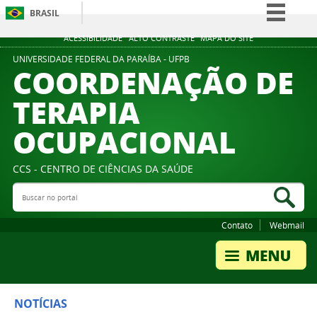
BRASIL
Simplifique!
ACESSIBILIDADE
ALTO CONTRASTE
MAPA DO SITE
Comunica BR
UNIVERSIDADE FEDERAL DA PARAÍBA - UFPB
COORDENAÇÃO DE
Participe
TERAPIA
Acesso à informação
OCUPACIONAL
Legislação
Canais
CCS - CENTRO DE CIÊNCIAS DA SAÚDE
Buscar no portal
Bus
Contato
Webmail
NOTÍCIAS