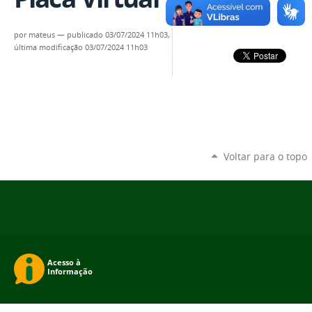
por
mateus
—
publicado
03/07/2024 11h03,
última modificação
03/07/2024 11h03
Voltar para o topo