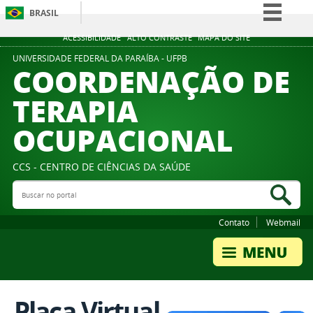
BRASIL
Simplifique!
ACESSIBILIDADE
ALTO CONTRASTE
MAPA DO SITE
Comunica BR
UNIVERSIDADE FEDERAL DA PARAÍBA - UFPB
COORDENAÇÃO DE
Participe
TERAPIA
Acesso à informação
OCUPACIONAL
Legislação
Canais
CCS - CENTRO DE CIÊNCIAS DA SAÚDE
Buscar no portal
Bus
Contato
Webmail
Placa Virtual