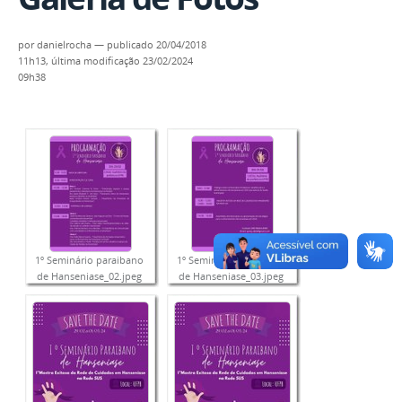
por
danielrocha
—
publicado
20/04/2018
11h13,
última modificação
23/02/2024
09h38
1º Seminário paraibano
1º Seminário paraibano
de Hanseniase_02.jpeg
de Hanseniase_03.jpeg