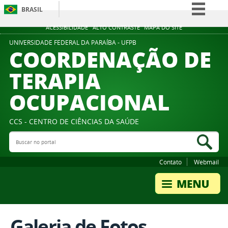
BRASIL
Simplifique!
ACESSIBILIDADE
ALTO CONTRASTE
MAPA DO SITE
Comunica BR
UNIVERSIDADE FEDERAL DA PARAÍBA - UFPB
COORDENAÇÃO DE
Participe
TERAPIA
Acesso à informação
OCUPACIONAL
Legislação
Canais
CCS - CENTRO DE CIÊNCIAS DA SAÚDE
Buscar no portal
Bus
Contato
Webmail
Galeria de Fotos