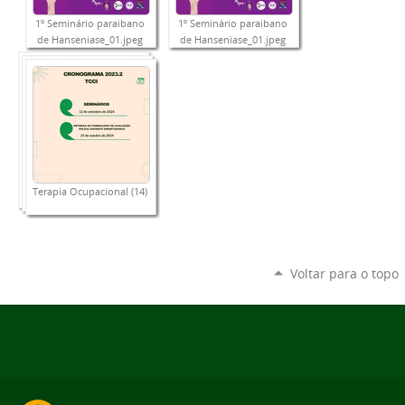
1º Seminário paraibano
1º Seminário paraibano
de Hanseniase_01.jpeg
de Hanseniase_01.jpeg
Terapia Ocupacional (14)
Voltar para o topo