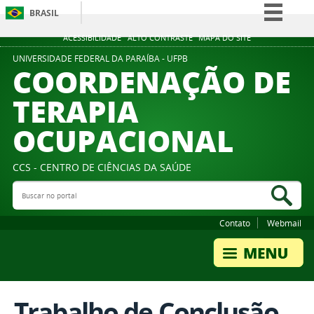
BRASIL
Simplifique!
ACESSIBILIDADE
ALTO CONTRASTE
MAPA DO SITE
Comunica BR
UNIVERSIDADE FEDERAL DA PARAÍBA - UFPB
COORDENAÇÃO DE
Participe
TERAPIA
Acesso à informação
OCUPACIONAL
Legislação
Canais
CCS - CENTRO DE CIÊNCIAS DA SAÚDE
Buscar no portal
Bus
Contato
Webmail
Trabalho de Conclusão