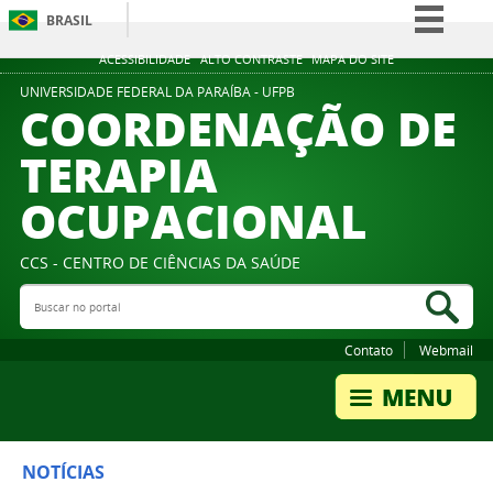
BRASIL
Simplifique!
ACESSIBILIDADE
ALTO CONTRASTE
MAPA DO SITE
Comunica BR
UNIVERSIDADE FEDERAL DA PARAÍBA - UFPB
COORDENAÇÃO DE
Participe
TERAPIA
Acesso à informação
OCUPACIONAL
Legislação
Canais
CCS - CENTRO DE CIÊNCIAS DA SAÚDE
Buscar no portal
Bus
Contato
Webmail
NOTÍCIAS