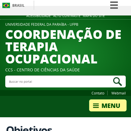
BRASIL
Simplifique!
ACESSIBILIDADE
ALTO CONTRASTE
MAPA DO SITE
Comunica BR
UNIVERSIDADE FEDERAL DA PARAÍBA - UFPB
COORDENAÇÃO DE
Participe
TERAPIA
Acesso à informação
OCUPACIONAL
Legislação
Canais
CCS - CENTRO DE CIÊNCIAS DA SAÚDE
Buscar no portal
Bus
Contato
Webmail
Objetivos