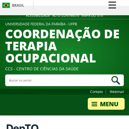
BRASIL
Simplifique!
ACESSIBILIDADE
ALTO CONTRASTE
MAPA DO SITE
Comunica BR
UNIVERSIDADE FEDERAL DA PARAÍBA - UFPB
COORDENAÇÃO DE
Participe
TERAPIA
Acesso à informação
OCUPACIONAL
Legislação
Canais
CCS - CENTRO DE CIÊNCIAS DA SAÚDE
Buscar no portal
Bus
Contato
Webmail
DepTO