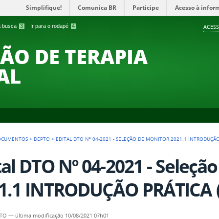
Simplifique!
Comunica BR
Participe
Acesso à infor
 a busca
3
Ir para o rodapé
4
ACESS
O DE TERAPIA
AL
OCUMENTOS
>
DEPTO
>
EDITAL DTO Nº 04-2021 - SELEÇÃO DE MONITOR 2021.1 INTRODUÇÃO 
tal DTO Nº 04-2021 - Seleçã
1.1 INTRODUÇÃO PRÁTICA 
TO
—
última modificação
10/08/2021 07h01