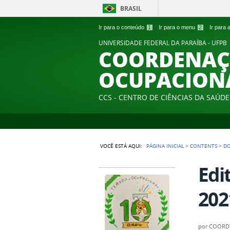
BRASIL
Ir para o conteúdo
1
Ir para o menu
2
Ir para
UNIVERSIDADE FEDERAL DA PARAÍBA - UFPB
COORDENAÇÃ
OCUPACION
CCS - CENTRO DE CIÊNCIAS DA SAÚDE
VOCÊ ESTÁ AQUI:
PÁGINA INICIAL
>
CONTENTS
>
D
Edi
202
por
COORD