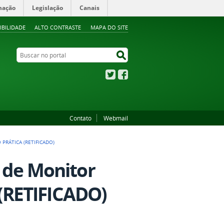
mação
Legislação
Canais
IBILIDADE
ALTO CONTRASTE
MAPA DO SITE
Buscar no portal
Buscar no portal
Twitter
Facebook
Contato
Webmail
PRÁTICA (RETIFICADO)
o de Monitor
(RETIFICADO)