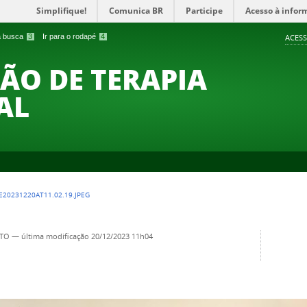
Simplifique!
Comunica BR
Participe
Acesso à infor
 a busca
3
Ir para o rodapé
4
ACESS
O DE TERAPIA
AL
20231220AT11.02.19.JPEG
TO
—
última modificação
20/12/2023 11h04