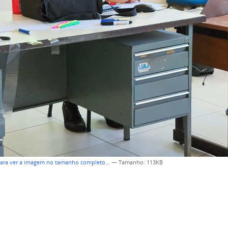
para ver a imagem no tamanho completo…
—
Tamanho
: 113KB