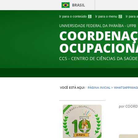
BRASIL
Ir para o conteúdo
1
Ir para o menu
2
Ir para
UNIVERSIDADE FEDERAL DA PARAÍBA - UFPB
COORDENAÇÃ
OCUPACION
CCS - CENTRO DE CIÊNCIAS DA SAÚDE
VOCÊ ESTÁ AQUI:
PÁGINA INICIAL
>
WHATSAPPIMAGE
por
COORD