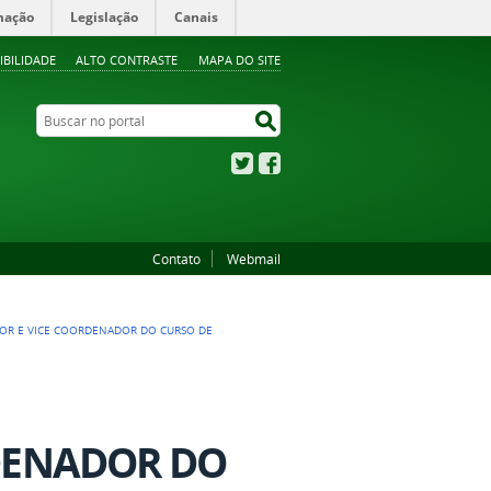
mação
Legislação
Canais
IBILIDADE
ALTO CONTRASTE
MAPA DO SITE
Buscar no portal
Buscar no portal
Twitter
Facebook
Contato
Webmail
OR E VICE COORDENADOR DO CURSO DE
DENADOR DO