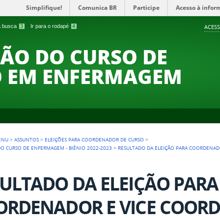
Simplifique!
Comunica BR
Participe
Acesso à infor
 a busca
3
Ir para o rodapé
4
ACESS
ÃO DO CURSO DE
 EM ENFERMAGEM
ENU
>
ASSUNTOS
>
ELEIÇÕES PARA COORDENADOR DE CURSO
>
 CURSO DE ENFERMAGEM - BIÊNIO 2022-2023
>
RESULTADO DA ELEIÇÃO PARA COORDENAD
ULTADO DA ELEIÇÃO PARA
ORDENADOR E VICE COOR