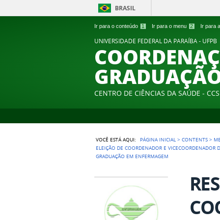
BRASIL
Ir para o conteúdo
1
Ir para o menu
2
Ir para
UNIVERSIDADE FEDERAL DA PARAÍBA - UFPB
COORDENAÇ
GRADUAÇÃO
CENTRO DE CIÊNCIAS DA SAÚDE - CCS
VOCÊ ESTÁ AQUI:
PÁGINA INICIAL
>
CONTENTS
>
M
ELEIÇÃO DE COORDENADOR E VICECOORDENADOR DO
GRADUAÇÃO EM ENFERMAGEM
RES
CO