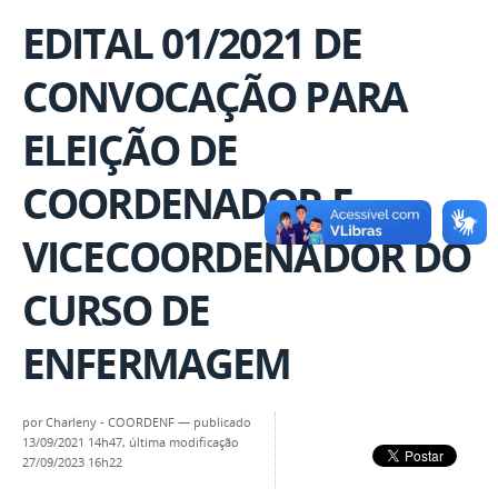
EDITAL 01/2021 DE
CONVOCAÇÃO PARA
ELEIÇÃO DE
COORDENADOR E
VICECOORDENADOR DO
CURSO DE
ENFERMAGEM
por
Charleny - COORDENF
—
publicado
13/09/2021 14h47,
última modificação
27/09/2023 16h22