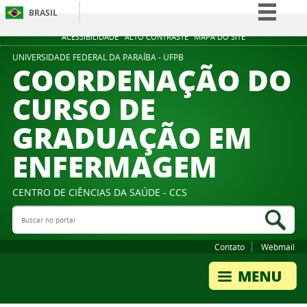
BRASIL
Simplifique!
ACESSIBILIDADE
ALTO CONTRASTE
MAPA DO SITE
Comunica BR
UNIVERSIDADE FEDERAL DA PARAÍBA - UFPB
COORDENAÇÃO DO
Participe
CURSO DE
Acesso à informação
GRADUAÇÃO EM
Legislação
Canais
ENFERMAGEM
CENTRO DE CIÊNCIAS DA SAÚDE - CCS
Buscar no portal
Bus
Contato
Webmail