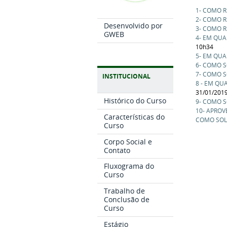
1- COMO R
2- COMO 
Desenvolvido por
3- COMO 
GWEB
4- EM QUA
10h34
5- EM QU
6- COMO S
7- COMO S
INSTITUCIONAL
8 - EM QU
31/01/201
Histórico do Curso
9- COMO S
10- APROV
Características do
COMO SOLI
Curso
Corpo Social e
Contato
Fluxograma do
Curso
Trabalho de
Conclusão de
Curso
Estágio