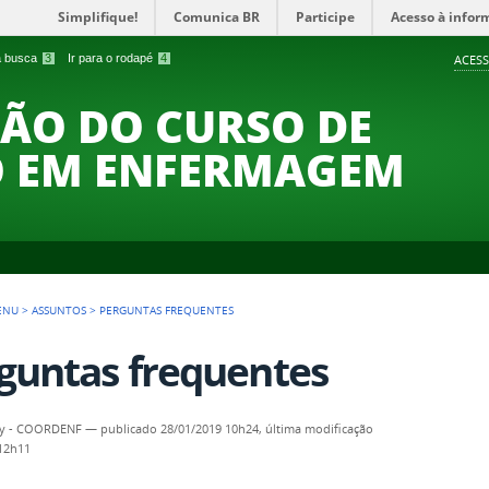
Simplifique!
Comunica BR
Participe
Acesso à infor
 a busca
3
Ir para o rodapé
4
ACESS
ÃO DO CURSO DE
 EM ENFERMAGEM
ENU
>
ASSUNTOS
>
PERGUNTAS FREQUENTES
guntas frequentes
ny - COORDENF
—
publicado
28/01/2019 10h24,
última modificação
 12h11