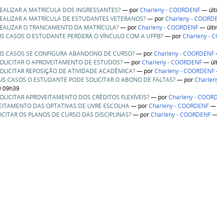
EALIZAR A MATRÍCULA DOS INGRESSANTES?
—
por
Charleny - COORDENF
— últ
REALIZAR A MATRÍCULA DE ESTUDANTES VETERANOS?
—
por
Charleny - COORD
REALIZAR O TRANCAMENTO DA MATRÍCULA?
—
por
Charleny - COORDENF
— últi
IS CASOS O ESTUDANTE PERDERÁ O VÍNCULO COM A UFPB?
—
por
Charleny -
AIS CASOS SE CONFIGURA ABANDONO DE CURSO?
—
por
Charleny - COORDENF
OLICITAR O APROVEITAMENTO DE ESTUDOS?
—
por
Charleny - COORDENF
— úl
OLICITAR REPOSIÇÃO DE ATIVIDADE ACADÊMICA?
—
por
Charleny - COORDENF
AIS CASOS O ESTUDANTE PODE SOLICITAR O ABONO DE FALTAS?
—
por
Charle
9 09h39
OLICITAR APROVEITAMENTO DOS CRÉDITOS FLEXÍVEIS?
—
por
Charleny - COOR
EITAMENTO DAS OPTATIVAS DE LIVRE ESCOLHA
—
por
Charleny - COORDENF
— 
CITAR OS PLANOS DE CURSO DAS DISCIPLINAS?
—
por
Charleny - COORDENF
— 