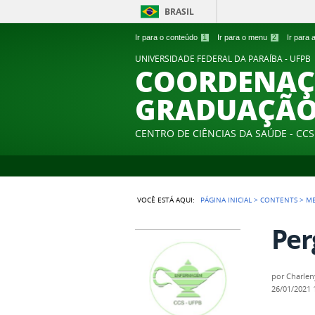
BRASIL
Ir para o conteúdo
1
Ir para o menu
2
Ir para
UNIVERSIDADE FEDERAL DA PARAÍBA - UFPB
COORDENAÇ
GRADUAÇÃO
CENTRO DE CIÊNCIAS DA SAÚDE - CCS
VOCÊ ESTÁ AQUI:
PÁGINA INICIAL
>
CONTENTS
>
M
Per
por
Charle
26/01/2021