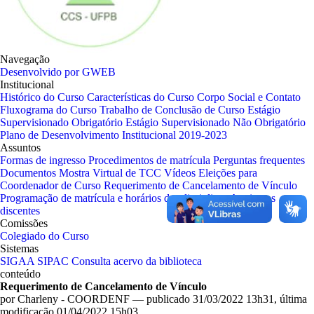
Navegação
Desenvolvido por GWEB
Institucional
Histórico do Curso
Características do Curso
Corpo Social e Contato
Fluxograma do Curso
Trabalho de Conclusão de Curso
Estágio
Supervisionado Obrigatório
Estágio Supervisionado Não Obrigatório
Plano de Desenvolvimento Institucional 2019-2023
Assuntos
Formas de ingresso
Procedimentos de matrícula
Perguntas frequentes
Documentos
Mostra Virtual de TCC
Vídeos
Eleições para
Coordenador de Curso
Requerimento de Cancelamento de Vínculo
Programação de matrícula e horários das disciplinas
Apoio aos
discentes
Comissões
Colegiado do Curso
Sistemas
SIGAA
SIPAC
Consulta acervo da biblioteca
conteúdo
Requerimento de Cancelamento de Vínculo
por
Charleny - COORDENF
—
publicado
31/03/2022 13h31,
última
modificação
01/04/2022 15h03