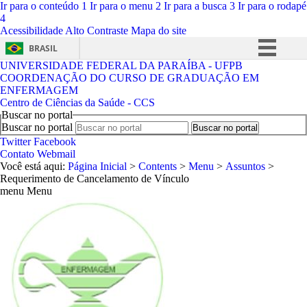
Ir para o conteúdo
1
Ir para o menu
2
Ir para a busca
3
Ir para o rodapé
4
Acessibilidade
Alto Contraste
Mapa do site
BRASIL
UNIVERSIDADE FEDERAL DA PARAÍBA - UFPB
Simplifique!
COORDENAÇÃO DO CURSO DE GRADUAÇÃO EM
ENFERMAGEM
Comunica BR
Centro de Ciências da Saúde - CCS
Participe
Buscar no portal
Buscar no portal
Acesso à informação
Twitter
Facebook
Contato
Webmail
Legislação
Você está aqui:
Página Inicial
>
Contents
>
Menu
>
Assuntos
>
Requerimento de Cancelamento de Vínculo
Canais
menu
Menu