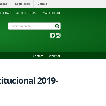
mação
Legislação
Canais
IBILIDADE
ALTO CONTRASTE
MAPA DO SITE
Buscar no portal
Buscar no portal
Facebook
Instagram
Contato
Webmail
itucional 2019-