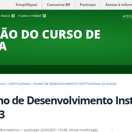
Simplifique!
Comunica BR
Participe
Acesso à infor
 a busca
3
Ir para o rodapé
4
ACESS
ÃO DO CURSO DE
A
ENU
>
INSTITUCIONAL
>
PLANO DE DESENVOLVIMENTO INSTITUCIONAL 2019-2023
no de Desenvolvimento Inst
3
 Biomedicina
—
publicado
22/04/2021 11h48,
última modificação