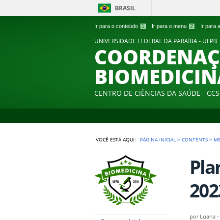
BRASIL
Ir para o conteúdo
1
Ir para o menu
2
Ir para
UNIVERSIDADE FEDERAL DA PARAÍBA - UFPB
COORDENAÇ
BIOMEDICIN
CENTRO DE CIÊNCIAS DA SAÚDE - CCS
VOCÊ ESTÁ AQUI:
PÁGINA INICIAL
>
CONTENTS
>
M
Pla
202
por
Luana -