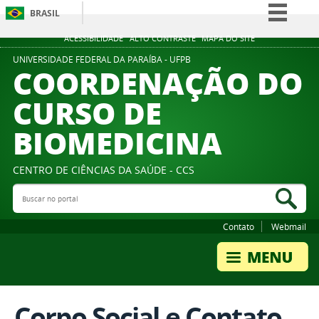
BRASIL
Simplifique!
ACESSIBILIDADE
ALTO CONTRASTE
MAPA DO SITE
Comunica BR
UNIVERSIDADE FEDERAL DA PARAÍBA - UFPB
COORDENAÇÃO DO
Participe
CURSO DE
Acesso à informação
BIOMEDICINA
Legislação
Canais
CENTRO DE CIÊNCIAS DA SAÚDE - CCS
Buscar no portal
Bus
Contato
Webmail
Corpo Social e Contato