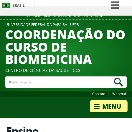
BRASIL
Simplifique!
ACESSIBILIDADE
ALTO CONTRASTE
MAPA DO SITE
Comunica BR
UNIVERSIDADE FEDERAL DA PARAÍBA - UFPB
COORDENAÇÃO DO
Participe
CURSO DE
Acesso à informação
BIOMEDICINA
Legislação
Canais
CENTRO DE CIÊNCIAS DA SAÚDE - CCS
Buscar no portal
Bus
Contato
Webmail
Ensino