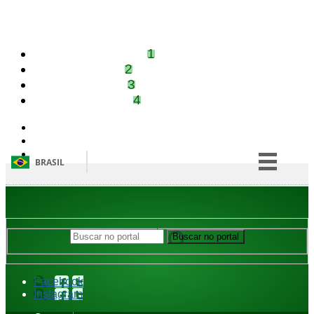
Ir para o conteúdo
1
Ir para o menu
2
Ir para a busca
3
Ir para o rodapé
4
Acessibilidade
Alto Contraste
Mapa do site
BRASIL
Simplifique!
Comunica BR
Participe
Buscar no portal
Buscar no portal
Acesso à informação
Legislação
Facebook
Instagram
Canais