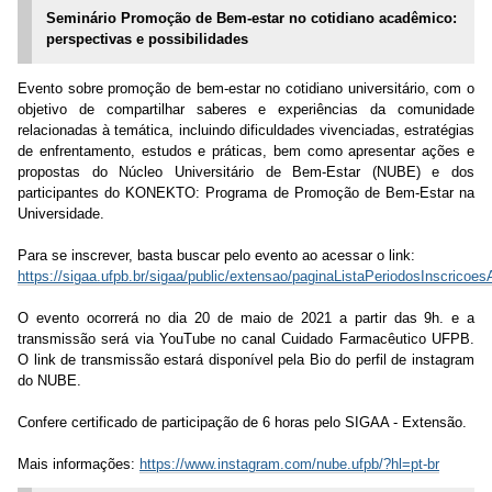
Seminário Promoção de Bem-estar no cotidiano acadêmico:
perspectivas e possibilidades
Evento sobre promoção de bem-estar no cotidiano universitário, com o
objetivo de compartilhar saberes e experiências da comunidade
relacionadas à temática, incluindo dificuldades vivenciadas, estratégias
de enfrentamento, estudos e práticas, bem como apresentar ações e
propostas do Núcleo Universitário de Bem-Estar (NUBE) e dos
participantes do KONEKTO: Programa de Promoção de Bem-Estar na
Universidade.
Para se inscrever, basta buscar pelo evento ao acessar o link:
https://sigaa.ufpb.br/sigaa/public/extensao/paginaListaPeriodosInscricoes
O evento ocorrerá no dia
20 de maio
de 2021 a partir das 9h. e a
transmissão será via YouTube no canal Cuidado Farmacêutico UFPB.
O link de transmissão estará disponível pela Bio do perfil de instagram
do NUBE.
Confere certificado de participação de 6 horas pelo SIGAA - Extensão.
Mais informações:
https://www.instagram.com/nube.ufpb/?hl=pt-br