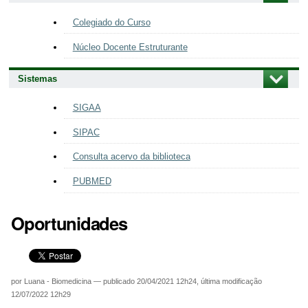
Colegiado do Curso
Núcleo Docente Estruturante
Sistemas
SIGAA
SIPAC
Consulta acervo da biblioteca
PUBMED
Oportunidades
por
Luana - Biomedicina
—
publicado
20/04/2021 12h24,
última modificação
12/07/2022 12h29