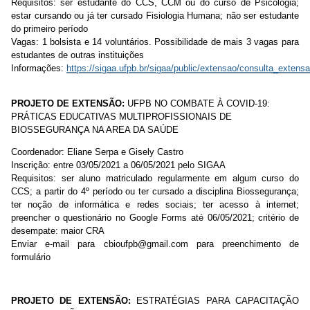
Requisitos: ser estudante do CCS, CCM ou do curso de Psicologia;
estar cursando ou já ter cursado Fisiologia Humana; não ser estudante
do primeiro período
Vagas: 1 bolsista e 14 voluntários. Possibilidade de mais 3 vagas para
estudantes de outras instituições
Informações:
https://sigaa.ufpb.br/sigaa/public/extensao/consulta_extensa
PROJETO DE EXTENSÃO:
UFPB NO COMBATE À COVID-19:
PRÁTICAS EDUCATIVAS MULTIPROFISSIONAIS DE
BIOSSEGURANÇA NA AREA DA SAÚDE
Coordenador: Eliane Serpa e Gisely Castro
Inscrição:
entre 03/05/2021 a 06/05/2021 pelo SIGAA
Requisitos: ser aluno matriculado regularmente em algum curso do
CCS; a partir do 4º período ou ter cursado a disciplina Biossegurança;
ter noção de informática e redes sociais; ter acesso à internet;
preencher o questionário no Google Forms até 06/05/2021; critério de
desempate: maior CRA
Enviar e-mail para cbioufpb@gmail.com para preenchimento de
formulário
PROJETO DE EXTENSÃO:
ESTRATÉGIAS PARA CAPACITAÇÃO