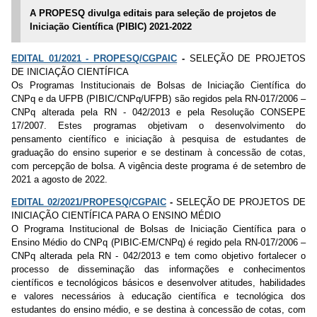
A PROPESQ divulga editais para seleção de projetos de
Iniciação Científica (PIBIC) 2021-2022
EDITAL 01/2021 - PROPESQ/CGPAIC
-
SELEÇÃO DE PROJETOS
DE INICIAÇÃO CIENTÍFICA
Os Programas Institucionais de Bolsas de Iniciação Científica do
CNPq e da UFPB (PIBIC/CNPq/UFPB) são regidos pela RN-017/2006 –
CNPq alterada pela RN - 042/2013 e pela Resolução CONSEPE
17/2007. Estes programas objetivam o desenvolvimento do
pensamento científico e iniciação à pesquisa de estudantes de
graduação do ensino superior e se destinam à concessão de cotas,
com percepção de bolsa. A vigência deste programa é de setembro de
2021 a agosto de 2022.
EDITAL 02/2021/PROPESQ/CGPAIC
-
SELEÇÃO DE PROJETOS DE
INICIAÇÃO CIENTÍFICA PARA O ENSINO MÉDIO
O Programa Institucional de Bolsas de Iniciação Científica para o
Ensino Médio do CNPq (PIBIC-EM/CNPq) é regido pela RN-017/2006 –
CNPq alterada pela RN - 042/2013 e tem como objetivo fortalecer o
processo de disseminação das informações e conhecimentos
científicos e tecnológicos básicos e desenvolver atitudes, habilidades
e valores necessários à educação científica e tecnológica dos
estudantes do ensino médio, e se destina à concessão de cotas, com