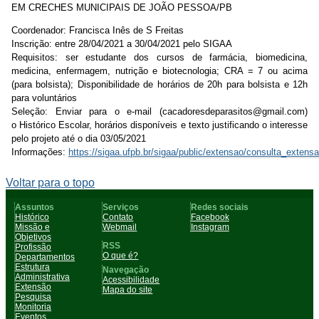
EM CRECHES MUNICIPAIS DE JOÃO PESSOA/PB
Coordenador: Francisca Inês de S Freitas
Inscrição:
entre 28/04/2021 a 30/04/2021 pelo SIGAA
Requisitos: ser e
studante dos cursos de farmácia, biomedicina,
medicina, enfermagem, nutrição e biotecnologia;
CRA = 7 ou acima
(para bolsista);
Disponibilidade de horários de 20h para bolsista e 12h
para voluntários
Seleção:
Enviar para o e-mail (cacadoresdeparasitos@gmail.com)
o
Histórico Escolar, h
orários disponíveis e t
exto justificando o interesse
pelo projeto até o dia 03/05/2021
Informações:
https://sigaa.ufpb.br/sigaa/public/extensao/consulta_extensa
Voltar para o topo
Assuntos
Serviços
Redes sociais
Histórico
Contato
Facebook
Missão e
Webmail
Instagram
Objetivos
RSS
Profissão
O que é?
Departamentos
Estrutura
Navegação
Administrativa
Acessibilidade
Extensão
Mapa do site
Pesquisa
Monitoria
Eventos