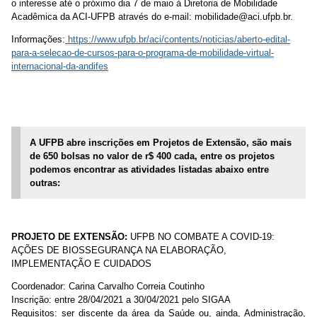
o interesse
até o próximo dia 7 de maio
à Diretoria de Mobilidade
Acadêmica da ACI-UFPB através do e-mail:
mobilidade@aci.ufpb.br
.
Informações:
https://www.ufpb.br/aci/contents/noticias/aberto-edital-
para-a-selecao-de-cursos-para-o-programa-de-mobilidade-virtual-
internacional-da-andifes
A UFPB abre inscrições em Projetos de Extensão, são mais
de 650 bolsas no valor de r$ 400 cada, entre os projetos
podemos encontrar as atividades listadas abaixo entre
outras:
PROJETO DE EXTENSÃO:
UFPB NO COMBATE A COVID-19:
AÇÕES DE BIOSSEGURANÇA NA ELABORAÇÃO,
IMPLEMENTAÇÃO E CUIDADOS
Coordenador: Carina Carvalho Correia Coutinho
Inscrição: entre 28/04/2021 a 30/04/2021 pelo SIGAA
Requisitos: ser discente da área da Saúde ou, ainda, Administração,