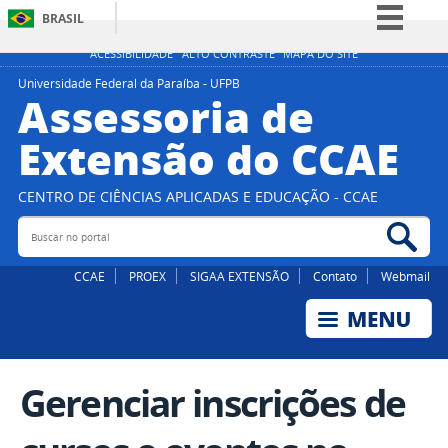
BRASIL
Simplifique!
ACESSIBILIDADE
ALTO CONTRASTE
MAPA DO SITE
Comunica BR
Universidade Federal da Paraíba - UFPB
Assessoria de
Participe
Extensão do CCAE
Acesso à informação
Legislação
CENTRO DE CIÊNCIAS APLICADAS E EDUCAÇÃO - CCAE
Canais
Buscar no portal
Bus
CCAE
PROEX
SIGAA EXTENSÃO
Contato
Webmail
Gerenciar inscrições de