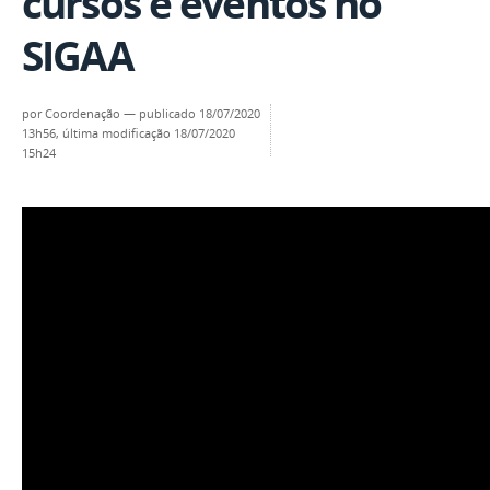
cursos e eventos no
SIGAA
por
Coordenação
—
publicado
18/07/2020
13h56,
última modificação
18/07/2020
15h24