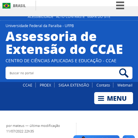
BRASIL
Simplifique!
ACESSIBILIDADE
ALTO CONTRASTE
MAPA DO SITE
Comunica BR
Universidade Federal da Paraíba - UFPB
Assessoria de
Participe
Extensão do CCAE
Acesso à informação
Legislação
CENTRO DE CIÊNCIAS APLICADAS E EDUCAÇÃO - CCAE
Canais
Buscar no portal
Bus
CCAE
PROEX
SIGAA EXTENSÃO
Contato
Webmail
por
mateus
—
última modificação
11/07/2022 22h35