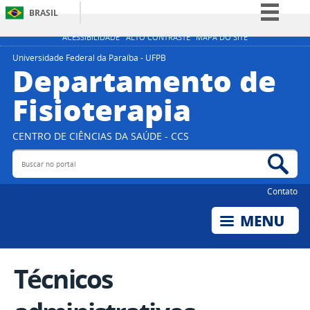
BRASIL
Simplifique!
ACESSIBILIDADE
ALTO CONTRASTE
MAPA DO SITE
Comunica BR
Universidade Federal da Paraíba - UFPB
Departamento de
Participe
Fisioterapia
Acesso à informação
Legislação
CENTRO DE CIÊNCIAS DA SAÚDE - CCS
Canais
Buscar no portal
Bus
Contato
Técnicos