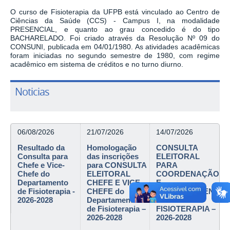
O curso de Fisioterapia da UFPB
está vinculado ao Centro de
Ciências da Saúde (CCS) - Campus I, na modalidade
PRESENCIAL, e quanto ao grau concedido é do tipo
BACHARELADO. Foi criado através da Resolução Nº 09 do
CONSUNI, publicada em 04/01/1980. As atividades acadêmicas
foram iniciadas no segundo semestre de 1980, com regime
acadêmico em sistema de créditos e no turno diurno.
Noticias
06/08/2026
21/07/2026
14/07/2026
Resultado da
Homologação
CONSULTA
Consulta para
das inscrições
ELEITORAL
Chefe e Vice-
para CONSULTA
PARA
Chefe do
ELEITORAL
COORDENAÇÃO
Departamento
CHEFE E VICE-
E
de Fisioterapia -
CHEFE do
VICECOORDENAÇ
2026-2028
Departamento
DE
de Fisioterapia –
FISIOTERAPIA –
2026-2028
2026-2028