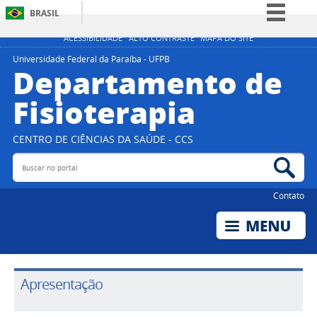
BRASIL
Simplifique!
ACESSIBILIDADE
ALTO CONTRASTE
MAPA DO SITE
Comunica BR
Universidade Federal da Paraíba - UFPB
Departamento de
Participe
Fisioterapia
Acesso à informação
Legislação
CENTRO DE CIÊNCIAS DA SAÚDE - CCS
Canais
Buscar no portal
Bus
Contato
Apresentação