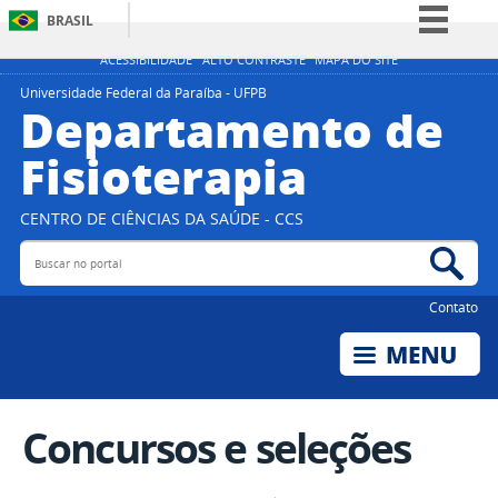
BRASIL
Simplifique!
ACESSIBILIDADE
ALTO CONTRASTE
MAPA DO SITE
Comunica BR
Universidade Federal da Paraíba - UFPB
Departamento de
Participe
Fisioterapia
Acesso à informação
Legislação
CENTRO DE CIÊNCIAS DA SAÚDE - CCS
Canais
Buscar no portal
Bus
Contato
Concursos e seleções