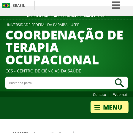
BRASIL
Simplifique!
ACESSIBILIDADE
ALTO CONTRASTE
MAPA DO SITE
Comunica BR
UNIVERSIDADE FEDERAL DA PARAÍBA - UFPB
COORDENAÇÃO DE
Participe
TERAPIA
Acesso à informação
OCUPACIONAL
Legislação
Canais
CCS - CENTRO DE CIÊNCIAS DA SAÚDE
Buscar no portal
Bus
Contato
Webmail