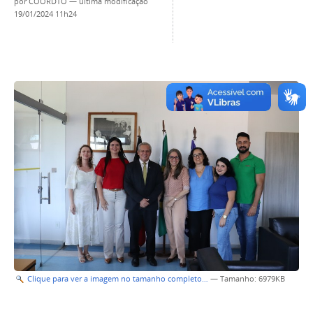
por
COORDTO
—
última modificação
19/01/2024 11h24
Clique para ver a imagem no tamanho completo…
—
Tamanho
: 6979KB