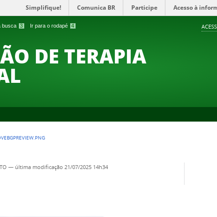
Simplifique!
Comunica BR
Participe
Acesso à infor
 a busca
3
Ir para o rodapé
4
ACESS
O DE TERAPIA
AL
OVEBGPREVIEW.PNG
TO
—
última modificação
21/07/2025 14h34