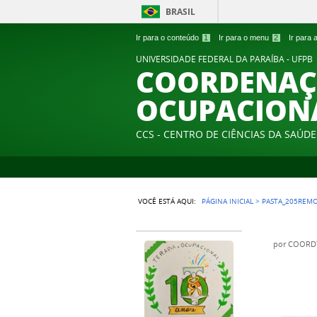
BRASIL
Ir para o conteúdo
1
Ir para o menu
2
Ir para
UNIVERSIDADE FEDERAL DA PARAÍBA - UFPB
COORDENAÇÃ
OCUPACION
CCS - CENTRO DE CIÊNCIAS DA SAÚDE
VOCÊ ESTÁ AQUI:
PÁGINA INICIAL
>
PASTA_205REM
por
COORD