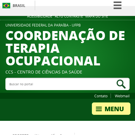
BRASIL
Simplifique!
ACESSIBILIDADE
ALTO CONTRASTE
MAPA DO SITE
Comunica BR
UNIVERSIDADE FEDERAL DA PARAÍBA - UFPB
COORDENAÇÃO DE
Participe
TERAPIA
Acesso à informação
OCUPACIONAL
Legislação
Canais
CCS - CENTRO DE CIÊNCIAS DA SAÚDE
Buscar no portal
Bus
Contato
Webmail