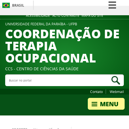
BRASIL
Simplifique!
ACESSIBILIDADE
ALTO CONTRASTE
MAPA DO SITE
Comunica BR
UNIVERSIDADE FEDERAL DA PARAÍBA - UFPB
COORDENAÇÃO DE
Participe
TERAPIA
Acesso à informação
OCUPACIONAL
Legislação
Canais
CCS - CENTRO DE CIÊNCIAS DA SAÚDE
Buscar no portal
Bus
Contato
Webmail