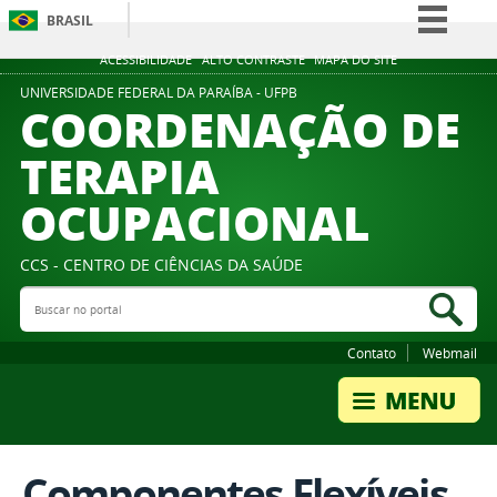
BRASIL
Simplifique!
ACESSIBILIDADE
ALTO CONTRASTE
MAPA DO SITE
Comunica BR
UNIVERSIDADE FEDERAL DA PARAÍBA - UFPB
COORDENAÇÃO DE
Participe
TERAPIA
Acesso à informação
OCUPACIONAL
Legislação
Canais
CCS - CENTRO DE CIÊNCIAS DA SAÚDE
Buscar no portal
Bus
Contato
Webmail
Componentes Flexíveis