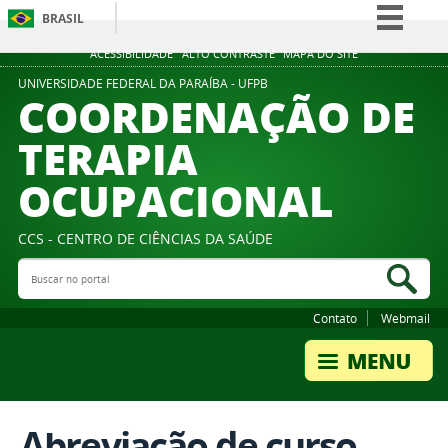
BRASIL
Simplifique!
ACESSIBILIDADE
ALTO CONTRASTE
MAPA DO SITE
Comunica BR
UNIVERSIDADE FEDERAL DA PARAÍBA - UFPB
COORDENAÇÃO DE
Participe
TERAPIA
Acesso à informação
OCUPACIONAL
Legislação
Canais
CCS - CENTRO DE CIÊNCIAS DA SAÚDE
Buscar no portal
Bus
Contato
Webmail
Abreviação de curso