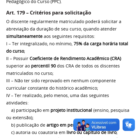
Pedagógico do Curso (PPC).
Art. 179 – Critérios para solicitação
O discente regularmente matriculado poderá solicitar a
abreviação da duração de seu curso, quando atender
simultaneamente
aos seguintes requisitos:
I – Ter integralizado, no mínimo,
75% da carga horária total
do curso
;
II – Possuir
Coeficiente de Rendimento Acadêmico (CRA)
superior ao
percentil 90
dos CRA de todos os discentes
matriculados no curso;
III – Não ter sido reprovado em nenhum componente
curricular constante do histórico acadêmico;
IV – Ter realizado, pelo menos, uma das seguintes
atividades:
a) participação em
projeto institucional
(ensino, pesquisa
ou extensão);
b) publicação de
artigo em periódico indexado
;
c) autoria ou coautoria em
livro ou capítulo de livro
;