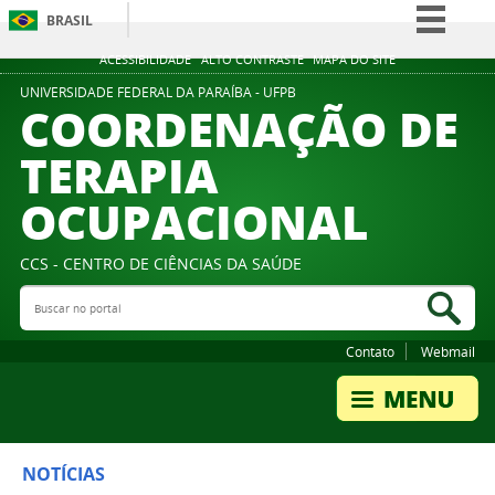
BRASIL
Simplifique!
ACESSIBILIDADE
ALTO CONTRASTE
MAPA DO SITE
Comunica BR
UNIVERSIDADE FEDERAL DA PARAÍBA - UFPB
COORDENAÇÃO DE
Participe
TERAPIA
Acesso à informação
OCUPACIONAL
Legislação
Canais
CCS - CENTRO DE CIÊNCIAS DA SAÚDE
Buscar no portal
Bus
Contato
Webmail
NOTÍCIAS