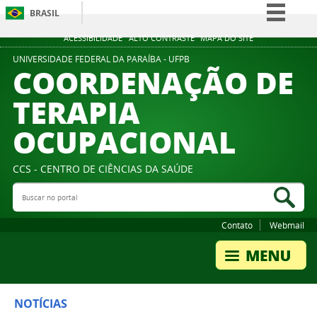
BRASIL
Simplifique!
ACESSIBILIDADE
ALTO CONTRASTE
MAPA DO SITE
Comunica BR
UNIVERSIDADE FEDERAL DA PARAÍBA - UFPB
COORDENAÇÃO DE
Participe
TERAPIA
Acesso à informação
OCUPACIONAL
Legislação
Canais
CCS - CENTRO DE CIÊNCIAS DA SAÚDE
Buscar no portal
Bus
Contato
Webmail
NOTÍCIAS