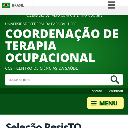
BRASIL
Simplifique!
ACESSIBILIDADE
ALTO CONTRASTE
MAPA DO SITE
Comunica BR
UNIVERSIDADE FEDERAL DA PARAÍBA - UFPB
COORDENAÇÃO DE
Participe
TERAPIA
Acesso à informação
OCUPACIONAL
Legislação
Canais
CCS - CENTRO DE CIÊNCIAS DA SAÚDE
Buscar no portal
Bus
Contato
Webmail
Seleção ResisTO