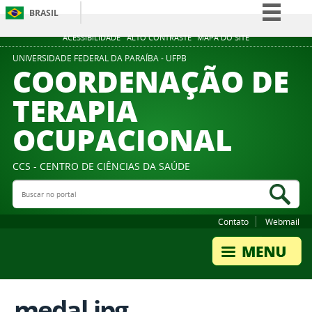
BRASIL
Simplifique!
ACESSIBILIDADE
ALTO CONTRASTE
MAPA DO SITE
Comunica BR
UNIVERSIDADE FEDERAL DA PARAÍBA - UFPB
COORDENAÇÃO DE
Participe
TERAPIA
Acesso à informação
OCUPACIONAL
Legislação
Canais
CCS - CENTRO DE CIÊNCIAS DA SAÚDE
Buscar no portal
Bus
Contato
Webmail
medal.jpg