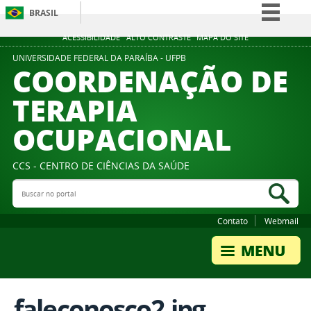
BRASIL
Simplifique!
ACESSIBILIDADE
ALTO CONTRASTE
MAPA DO SITE
Comunica BR
UNIVERSIDADE FEDERAL DA PARAÍBA - UFPB
COORDENAÇÃO DE
Participe
TERAPIA
Acesso à informação
OCUPACIONAL
Legislação
Canais
CCS - CENTRO DE CIÊNCIAS DA SAÚDE
Buscar no portal
Bus
Contato
Webmail
faleconosco2.jpg